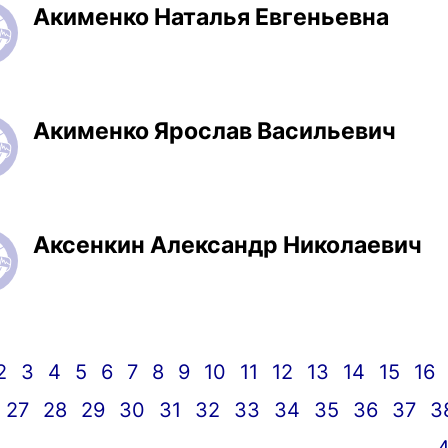
Акименко Наталья Евгеньевна
Акименко Ярослав Васильевич
Аксенкин Александр Николаевич
2
3
4
5
6
7
8
9
10
11
12
13
14
15
16
27
28
29
30
31
32
33
34
35
36
37
3