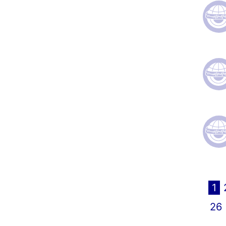
">
">
">
1
26