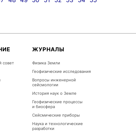
47
48
49
50
51
52
53
54
55
НИЕ
ЖУРНАЛЫ
й совет
Физика Земли
Геофизические исследования
ы
Вопросы инженерной
сейсмологии
История наук о Земле
Геофизические процессы
и биосфера
Сейсмические приборы
Наука и технологические
разработки