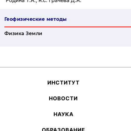
Родина Т.А., н.с. Грачева Д.А.
Геофизические методы
Физика Земли
ИН­СТИ­ТУТ
НОВОСТИ
НАУКА
ОБ­РА­ЗОВА­НИЕ