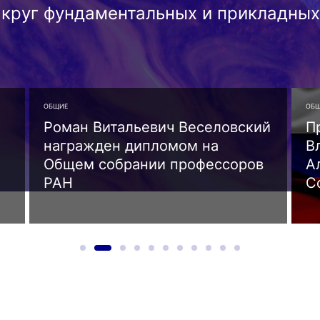
круг фундаментальных и прикладных
ОБЩИЕ
ОБЩ
Роман Витальевич Веселовский
П
награжден дипломом на
В
Общем собрании профессоров
А
РАН
С