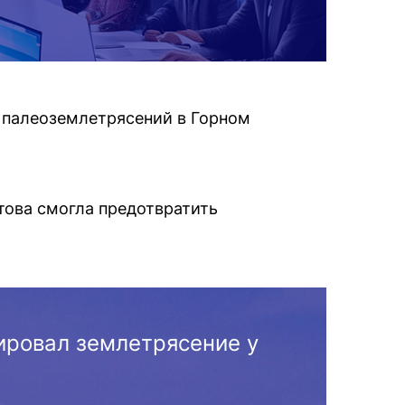
 палеоземлетрясений в Горном
това смогла предотвратить
ировал землетрясение у