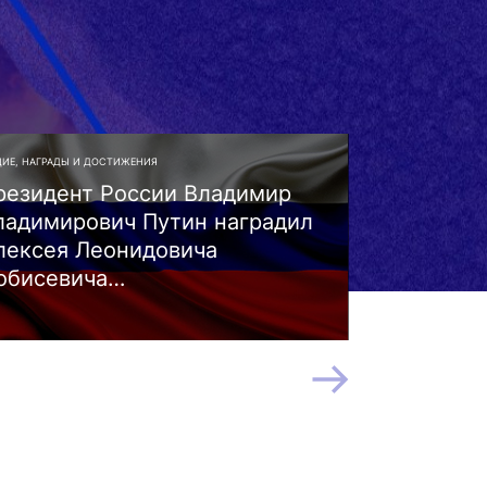
ИЕ, НАГРАДЫ И ДОСТИЖЕНИЯ
ОБЩИЕ, СМИ
резидент России Владимир
Руслан Ж
ладимирович Путин наградил
«Правила
лексея Леонидовича
телеканал
обисевича…