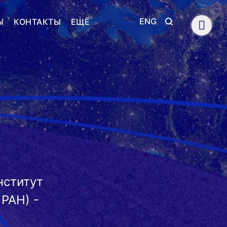
ENG
Ы
КОНТАКТЫ
ЕЩЁ
нститут
РАН) -