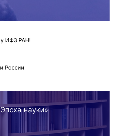
ру ИФЗ РАН!
и России
«Эпоха науки»