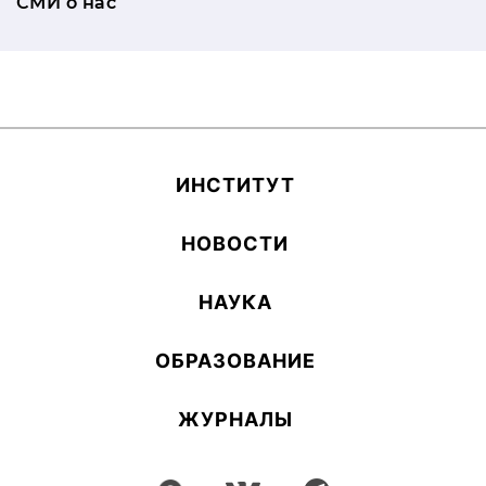
СМИ о нас
ИН­СТИ­ТУТ
НОВОСТИ
НАУКА
ОБ­РА­ЗОВА­НИЕ
ЖУРНАЛЫ