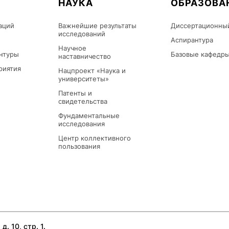
НАУКА
ОБРАЗОВА
аций
Важнейшие результаты
Диссертационны
исследований
Аспирантура
Научное
нтуры
Базовые кафедр
наставничество
риятия
Нацпроект «Наука и
университеты»
Патенты и
свидетельства
Фундаментальные
исследования
Центр коллективного
пользования
д. 10, стр. 1.