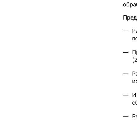
обра
Пред
Р
п
П
(
Р
и
И
с
Р