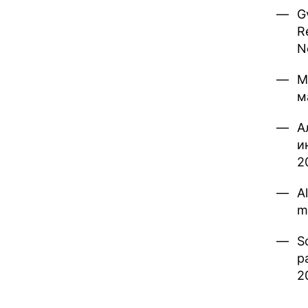
Gv
R
N
М
м
А
и
2
A
m
S
p
2