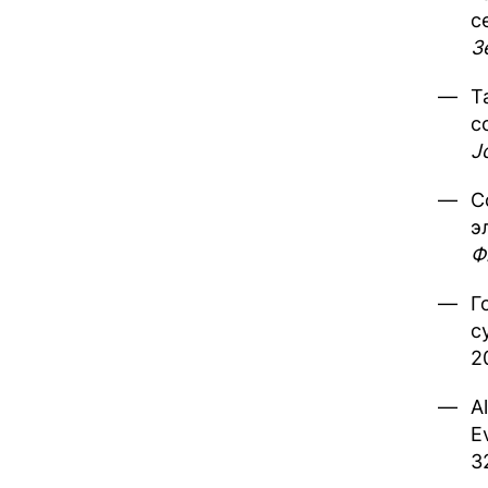
с
З
T
c
J
С
э
Ф
Г
с
2
A
E
3