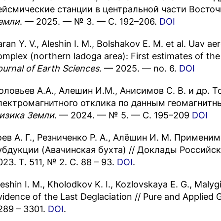
ейсмические станции в центральной части Вост
емли
. — 2025. — № 3. — С. 192–206.
DOI
aran Y. V., Aleshin I. M., Bolshakov E. M. et al. Uav a
omplex (northern ladoga area): First estimates of the 
ournal of Earth Sciences
. — 2025. — no. 6.
DOI
оловьев А.А., Алешин И.М., Анисимов С. В. и др. 
лектромагнитного отклика по данным геомагнитн
изика Земли
. — 2024. — № 5. — С. 195–209
DOI
оев А. Г., Резниченко Р. А., Алёшин И. М. Примен
убдукции (Авачинская бухта) // Доклады Российск
023. Т. 511, № 2. С. 88 – 93.
DOI
.
leshin I. M., Kholodkov K. I., Kozlovskaya E. G., Malyg
vidence of the Last Deglaciation // Pure and Applied G
289 – 3301.
DOI
.