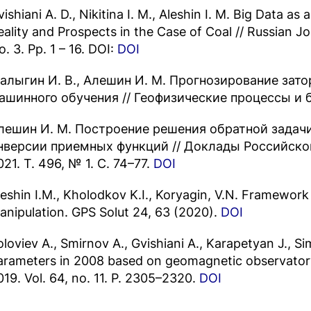
ishiani A. D., Nikitina I. M., Aleshin I. M. Big Data as
eality and Prospects in the Case of Coal // Russian Jo
o. 3. Pp. 1 – 16. DOI:
DOI
алыгин И. В., Алешин И. М. Прогнозирование зато
ашинного обучения // Геофизические процессы и би
лешин И. М. Построение решения обратной задач
нверсии приемных функций // Доклады Российской
021. Т. 496, № 1. С. 74–77.
DOI
leshin I.M., Kholodkov K.I., Koryagin, V.N. Framewo
anipulation. GPS Solut 24, 63 (2020).
DOI
oloviev A., Smirnov A., Gvishiani A., Karapetyan J., S
arameters in 2008 based on geomagnetic observator
019. Vol. 64, no. 11. P. 2305–2320.
DOI