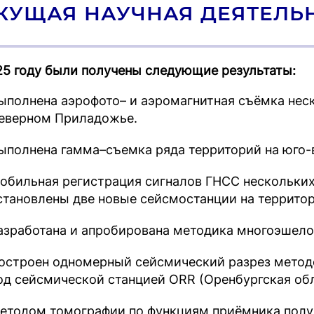
КУЩАЯ НАУЧНАЯ ДЕЯТЕЛЬ
25 году были получены следующие результаты:
ыполнена аэрофото– и аэромагнитная съёмка неск
еверном Приладожье.
ыполнена гамма–съемка ряда территорий на юго-
обильная регистрация сигналов ГНСС нескольких
становлены две новые сейсмостанции на террито
азработана и апробирована методика многоэшело
остроен одномерный сейсмический разрез метод
од сейсмической станцией ORR (Оренбургская обл
етодом томографии по функциям приёмника полу