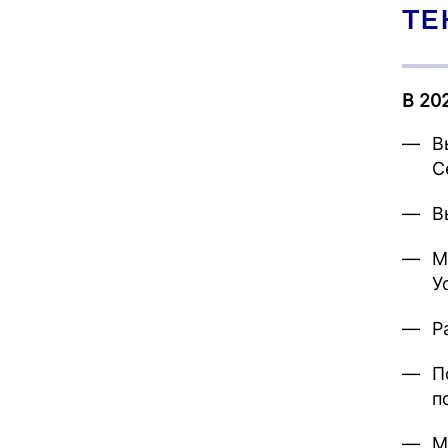
ТЕ
В 20
В
С
В
М
У
Р
П
п
М