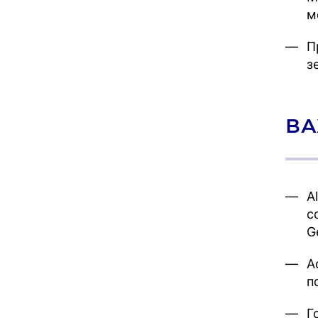
м
П
з
ВА
A
c
G
А
п
Г