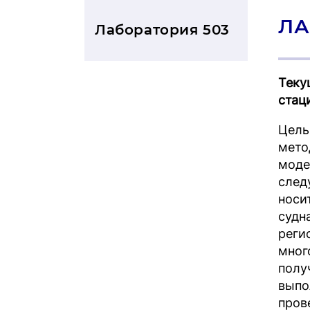
ЛА
Лаборатория 503
Теку
стац
Цель
мето
моде
след
носи
судн
реги
мног
полу
выпо
пров