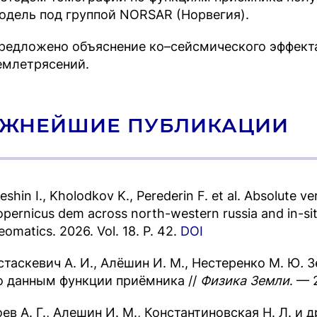
одель под группой NORSAR (Норвегия).
редложено объяснение ко–сейсмического эффект
емлетрясений.
ЖНЕЙШИЕ ПУБЛИКАЦИИ
leshin I., Kholodkov K., Perederin F. et al. Absolute v
opernicus dem across north-western russia and in-si
eomatics. 2026. Vol. 18. P. 42.
DOI
стаскевич А. И., Алёшин И. М., Нестеренко М. Ю
.
З
о данным функции приёмника //
Физика Земли
. — 
оев А. Г., Алешин И. М., Константиновская Н. Л. 