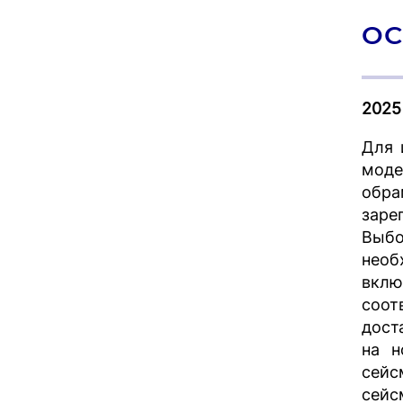
ОС
2025
Для 
моде
обра
заре
Выбо
необ
вклю
соот
дост
на н
сейс
сейс