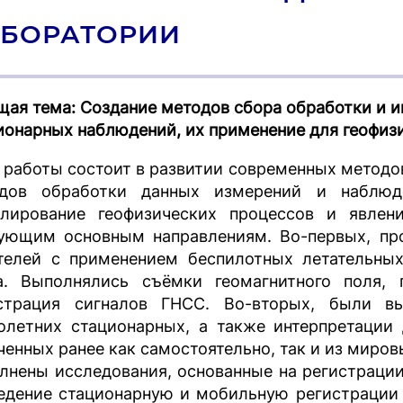
БОРАТОРИИ
щая тема: Создание методов сбора обработки и 
ионарных наблюдений, их применение для геофиз
 работы состоит в развитии современных методов
дов обработки данных измерений и наблюде
лирование геофизических процессов и явлен
ующим основным направлениям. Во-первых, пр
телей с применением беспилотных летательных
а. Выполнялись съёмки геомагнитного поля, 
страция сигналов ГНСС. Во-вторых, были в
олетних стационарных, а также интерпретации
ченных ранее как самостоятельно, так и из миров
лнены исследования, основанные на регистраци
едение стационарную и мобильную регистрации 