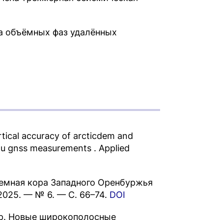
а объёмных фаз удалённых
ertical accuracy of arcticdem and
tu gnss measurements . Applied
емная кора Западного Оренбуржья
2025. — № 6. — С. 66–74.
DOI
и др. Новые широкополосные