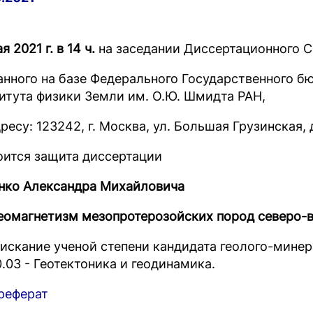
я 2021 г. в 14 ч.
на заседании Диссертационного Со
анного на базе Федерального Государственного 
итута физики Земли им. О.Ю. Шмидта РАН,
ресу: 123242, г. Москва, ул. Большая Грузинская, 
оится защита диссертации
нко Александра Михайловича
еомагнетизм мезопротерозойских пород северо-
оискание ученой степени кандидата геолого-мине
0.03 - Геотектоника и геодинамика.
реферат