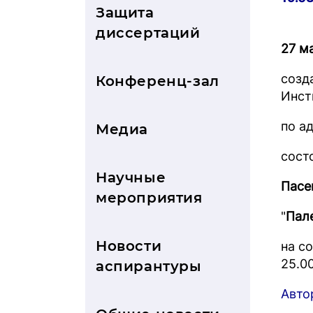
Защита
диссертаций
27 ма
созд
Конференц-зал
Инст
по ад
Медиа
сост
Научные
Пасе
мероприятия
"
Пал
Новости
на с
25.0
аспирантуры
Авто