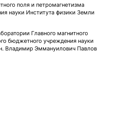
тного поля и петромагнетизма
ия науки Ин­ститута физики Земли
аборатории Главного магнитного
ого бюджетного учреждения науки
м.н. Владимир Эммануилович Павлов