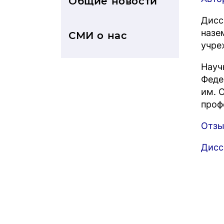
Общие новости
Дисс
назе
СМИ о нас
учре
Науч
Феде
им. 
проф
Отзы
Дисс