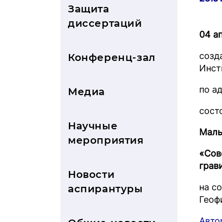
Защита
диссертаций
04 ап
созд
Конференц-зал
Инст
по ад
Медиа
сост
Научные
Малы
мероприятия
«Сов
грав
Новости
на с
аспирантуры
Геоф
Авто