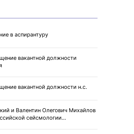
ние в аспирантуру
ещение вакантной должности
я
щение вакантной должности н.с.
кий и Валентин Олегович Михайлов
российской сейсмологии…