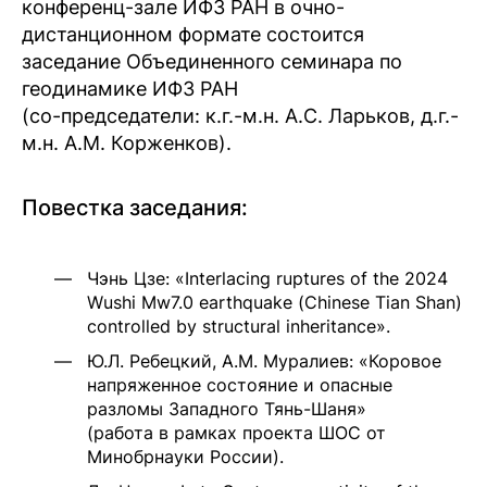
конференц-зале ИФЗ РАН в очно-
дистанционном формате состоится
заседание Объединенного семинара по
геодинамике ИФЗ РАН
(со-председатели: к.г.-м.н. А.С. Ларьков, д.г.-
м.н. А.М. Корженков).
Повестка заседания:
Чэнь Цзе: «Interlacing ruptures of the 2024
Wushi Mw7.0 earthquake (Chinese Tian Shan)
controlled by structural inheritance».
Ю.Л. Ребецкий, А.М. Муралиев: «Коровое
напряженное состояние и опасные
разломы Западного Тянь-Шаня»
(работа в рамках проекта ШОС от
Минобрнауки России).