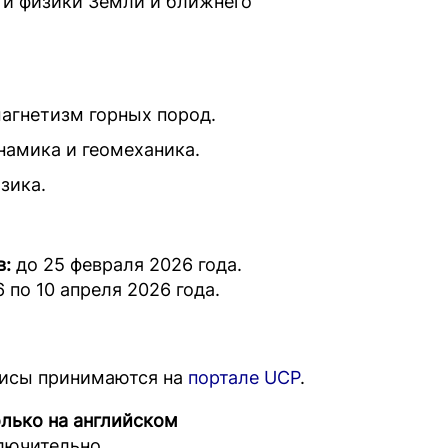
и физики Земли и ближнего
агнетизм горных пород.
намика и геомеханика.
зика.
в:
до 25 февраля 2026 года.
6 по 10 апреля 2026 года.
езисы принимаются на
портале UCP
.
олько на английском
лючительно.