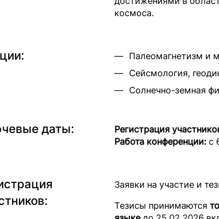
достижениями в област
космоса.
ции:
Палеомагнетизм и м
Сейсмология, геоди
Солнечно-земная фи
чевые даты:
Регистрация участнико
Работа конференции:
с 
истрация
Заявки на участие и т
стников:
Тезисы принимаются
т
языке
до 25.02.2026 вк