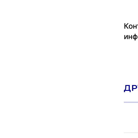
Кон
инф
ДР