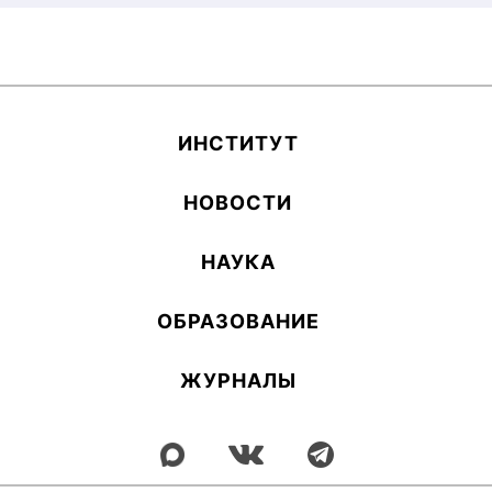
ИН­СТИ­ТУТ
НОВОСТИ
НАУКА
ОБ­РА­ЗОВА­НИЕ
ЖУРНАЛЫ