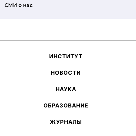
СМИ о нас
ИН­СТИ­ТУТ
НОВОСТИ
НАУКА
ОБ­РА­ЗОВА­НИЕ
ЖУРНАЛЫ