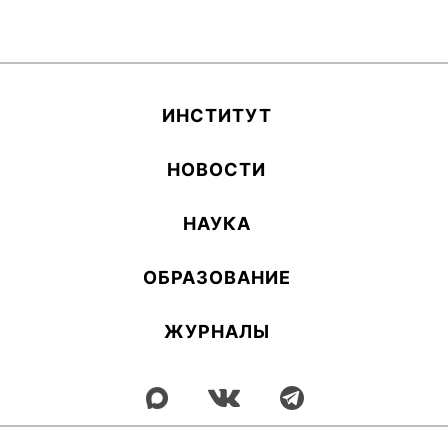
ИН­СТИ­ТУТ
НОВОСТИ
НАУКА
ОБ­РА­ЗОВА­НИЕ
ЖУРНАЛЫ