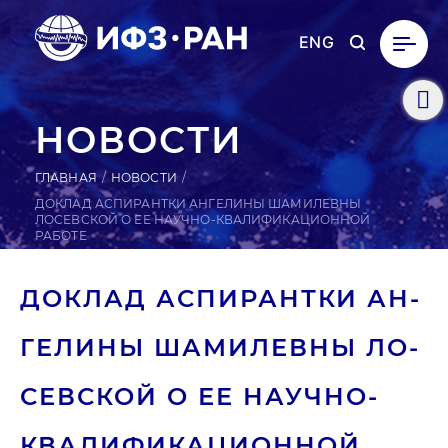
ENG
НОВОСТИ
ГЛАВНАЯ
НОВОСТИ
ДОКЛАД АСПИРАНТКИ АНГЕЛИНЫ ШАМИЛЕВНЫ
ЛОСЕВСКОЙ О ЕЕ НАУЧНО-КВАЛИФИКАЦИОННОЙ
РАБОТЕ
ДОКЛАД АС­ПИ­РАН­ТКИ АН­
ГЕ­ЛИНЫ ША­МИЛЕВ­НЫ ЛО­
СЕВ­СКОЙ О ЕЕ НА­УЧ­НО-
КВА­ЛИФИ­КАЦИ­ОН­НОЙ