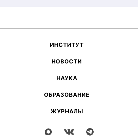
ИН­СТИ­ТУТ
НОВОСТИ
НАУКА
ОБ­РА­ЗОВА­НИЕ
ЖУРНАЛЫ