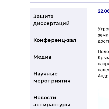
22.0
Защита
диссертаций
Утро
земл
Конференц-зал
дост
Подо
Медиа
Крым
напр
пале
Научные
Андр
мероприятия
Новости
аспирантуры