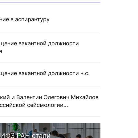
ние в аспирантуру
ещение вакантной должности
я
щение вакантной должности н.с.
кий и Валентин Олегович Михайлов
российской сейсмологии…
ИФЗ РАН стали