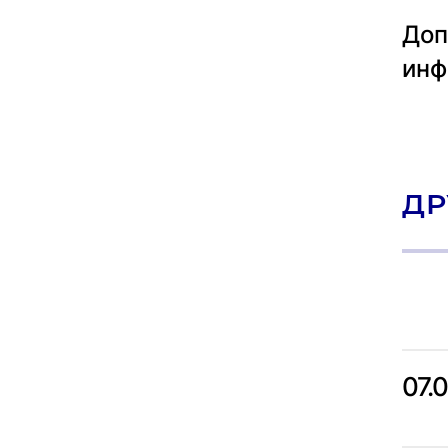
Доп
инф
ДР
07.