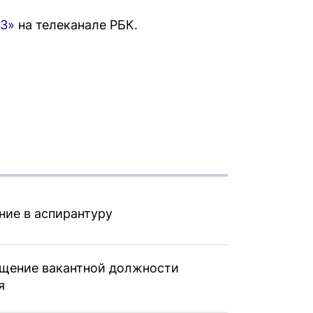
З»
на телеканале РБК.
ние в аспирантуру
ещение вакантной должности
я