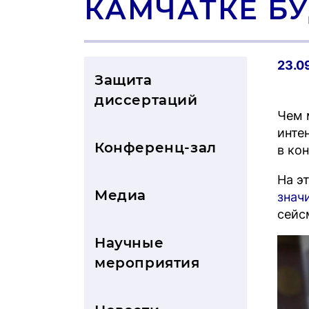
КАМЧАТКЕ Б
23.0
Защита
диссертаций
Чем 
инте
Конференц-зал
в ко
На э
Медиа
знач
сейс
Научные
мероприятия