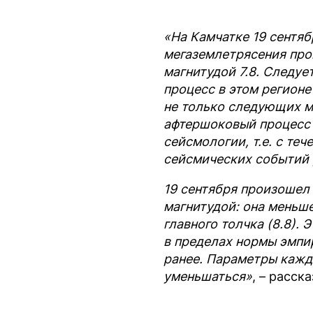
«На Камчатке 19 сентяб
мегаземлетрясения пр
магнитудой 7.8. Следуе
процесс в этом регион
не только следующих ме
афтершоковый процесс 
сейсмологии, т.е. с те
сейсмических событий 
19 сентября произошел
магнитудой: она меньше
главного толчка (8.8). 
в пределах нормы эмпи
ранее. Параметры кажд
уменьшаться»
, – расск