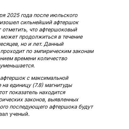
ря 2025 года после июльского
оизошел сильнейший афтершок
т отметить, что афтершоковый
е может продолжиться в течение
сяцев, но и лет. Данный
проходит по эмпирическим законам
чением времени количество
уменьшается.
 афтершок с максимальной
 на единицу (7.8) магнитуды
Этот показатель находится
рических законов, выявленных
ого последующего афтершока будут
азал ученый.