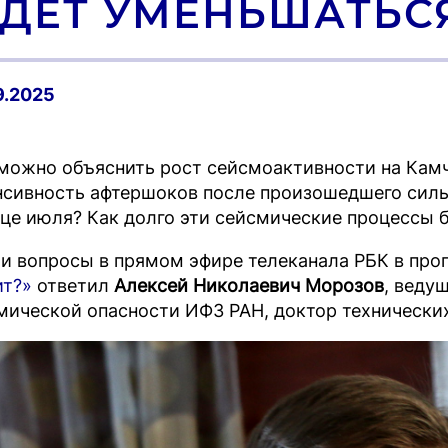
УДЕТ УМЕНЬШАТЬС
9.2025
можно объяснить рост сейсмоактивности на Кам
нсивность афтершоков после произошедшего силь
нце июля? Как долго эти сейсмические процессы 
ти вопросы в прямом эфире телеканала РБК в пр
ит?»
ответил
Алексей Николаевич Морозов
, веду
мической опасности ИФЗ РАН, доктор технических