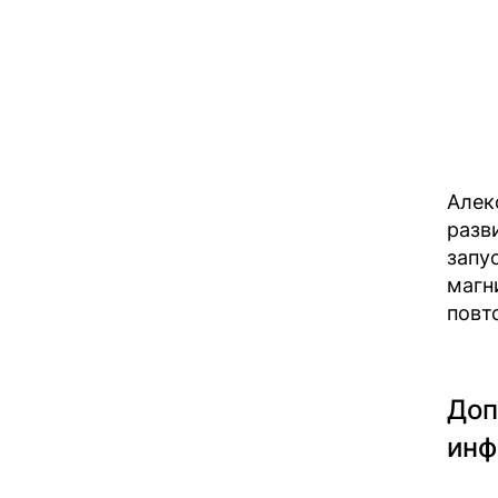
Алек
разв
запу
магн
повт
Доп
инф