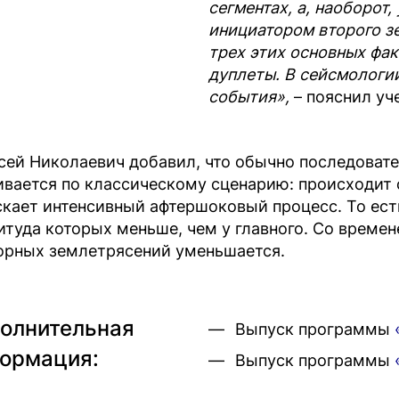
сегментах, а, наоборот,
инициатором второго з
трех этих основных фа
дуплеты. В сейсмологи
события»,
– пояснил уч
сей Николаевич добавил, что обычно последоват
ивается по классическому сценарию: происходит 
скает интенсивный афтершоковый процесс. То ест
итуда которых меньше, чем у главного. Со времене
орных землетрясений уменьшается.
олнительная
Выпуск программы
ормация:
Выпуск программы