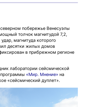
а северном побережье Венесуэлы
мощный толчок магнитудой 7,2,
 удар, магнитуда которого
ушил десятки жилых домов
афиксирован в прибрежном регионе
дник лаборатории сейсмической
ре программы
«Мир. Мнение»
на
кое «сейсмический дуплет».