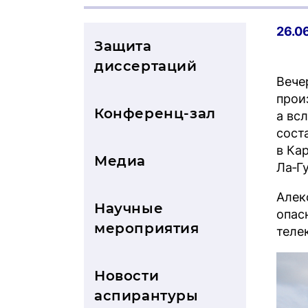
26.0
Защита
диссертаций
Вече
прои
Конференц-зал
а вс
сост
в Ка
Медиа
Ла‑Г
Алек
Научные
опас
мероприятия
теле
Новости
аспирантуры