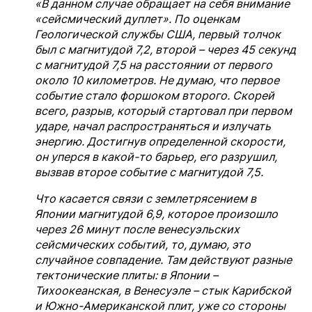
«В данном случае обращает на себя внимание
«сейсмический дуплет». По оценкам
Геологической службы США, первый толчок
был с магнитудой 7,2, второй – через 45 секунд
с магнитудой 7,5 на расстоянии от первого
около 10 километров. Не думаю, что первое
событие стало форшоком второго. Скорей
всего, разрыв, который стартовал при первом
ударе, начал распространяться и излучать
энергию. Достигнув определенной скорости,
он уперся в какой-то барьер, его разрушил,
вызвав второе событие с магнитудой 7,5.
Что касается связи с землетрясением в
Японии магнитудой 6,9, которое произошло
через 26 минут после венесуэльских
сейсмических событий, то, думаю, это
случайное совпадение. Там действуют разные
тектонические плиты: в Японии –
Тихоокеанская, в Венесуэле – стык Карибской
и Южно-Американской плит, уже со стороны