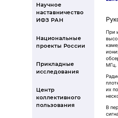
Научное
наставничество
Рук
ИФЗ РАН
При 
Национальные
высо
каме
проекты России
иони
обсе
Прикладные
МГц.
исследования
Ради
плот
Центр
их п
неск
коллективного
пользования
В пе
сигн