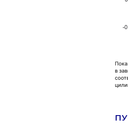
Пока
в за
соот
цили
ПУ