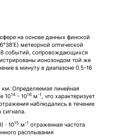
сфере на основе данных финской
6°38'E) метеорной оптической
о 28 событий, сопровождающихся
гистрированы ионозондом той же
ение в минуту в диапазоне 0.5-16
0 км. Определяемая линейная
14
16
-1
е 10
- 10
м
, что характеризует
оотражения наблюдались в течение
 сигнала.
15
-1
 · 10
м
отраженная частота
онного расплывания