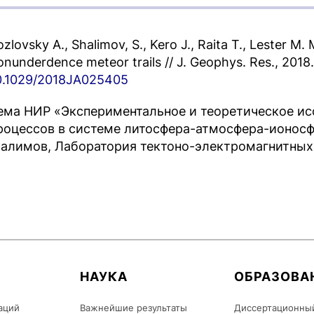
ozlovsky A., Shalimov, S., Kero J., Raita T., Lester M.
onunderdence meteor trails // J. Geophys. Res., 2018
0.1029/2018JA025405
ема НИР «Экспериментальное и теоретическое ис
роцессов в системе литосфера-атмосфера-ионосфер
алимов, Лаборатория тектоно-электромагнитных
НАУКА
ОБРАЗОВА
аций
Важнейшие результаты
Диссертационны