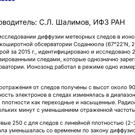
оводитель: С.Л. Шалимов, ИФЗ РАН
исследовании диффузии метеорных следов в ионо
коширотной обсерватории Соданкюла (67°22'N, 2
рой за 2015 г., идентифицировано и исследован
зированными следами, которые однозначно заре
рватории. Ионозонд работал в режиме одно измер
оотражения от следов получены с высот около 9
ность электронов в следах изменялась в диапазон
о плотности как переходные и насыщенные. Ради
ольких минут с уменьшением отраженной частоты
рвые 250 с для следов с линейной плотностью (2-3)
ала уменьшалась со временем по закону диффузи