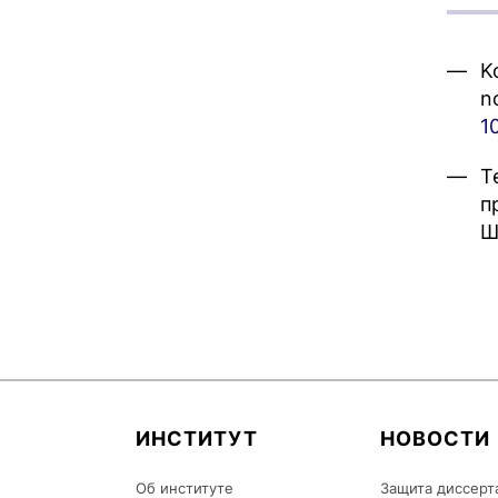
K
n
1
Т
п
Ш
ИНСТИТУТ
НОВОСТИ
Об институте
Защита диссерт