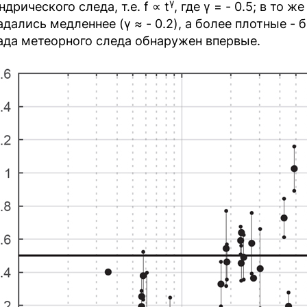
γ
дрического следа, т.е. f ∝ t
, где γ = - 0.5; в то
адались медленнее (γ ≈ - 0.2), а более плотные - 
ада метеорного следа обнаружен впервые.