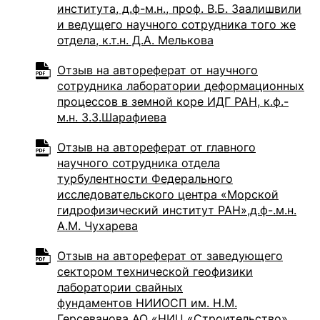
института, д.ф-м.н., проф. В.Б. Заалишвили
и ведущего научного сотрудника того же
отдела, к.т.н. Д.А. Мелькова
Отзыв на автореферат от научного
сотрудника лаборатории деформационных
процессов в земной коре ИДГ РАН, к.ф.-
м.н. З.З.Шарафиева
Отзыв на автореферат от главного
научного сотрудника отдела
турбулентности Федерального
исследовательского центра «Морской
гидрофизический институт РАН»,д.ф-.м.н.
А.М. Чухарева
Отзыв на автореферат от заведующего
сектором технической геофизики
лаборатории свайных
фундаментов НИИОСП им. Н.М.
Герсеванова АО «НИЦ «Строительство»,