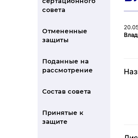
серта­ци­он­но­го
совета
20.0
Отмененные
Влад
защиты
Поданные на
рассмотрение
Наз
Состав совета
Принятые к
защите
Дис