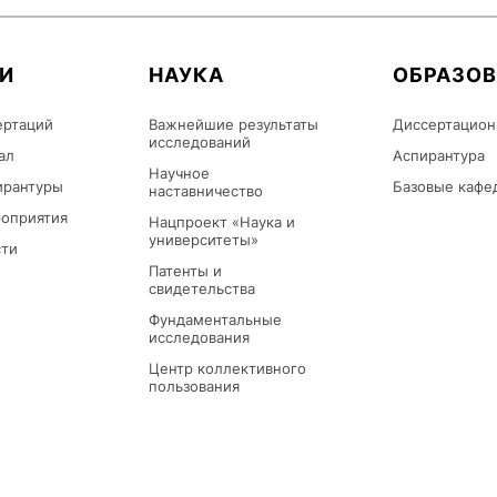
И
НАУКА
ОБРАЗО
ертаций
Важнейшие результаты
Диссертацион
исследований
ал
Аспирантура
Научное
ирантуры
Базовые кафе
наставничество
оприятия
Нацпроект «Наука и
университеты»
сти
Патенты и
свидетельства
Фундаментальные
исследования
Центр коллективного
пользования