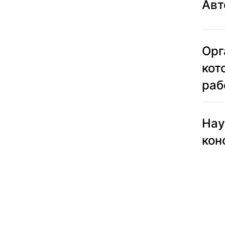
Авт
Орг
кот
раб
Нау
кон