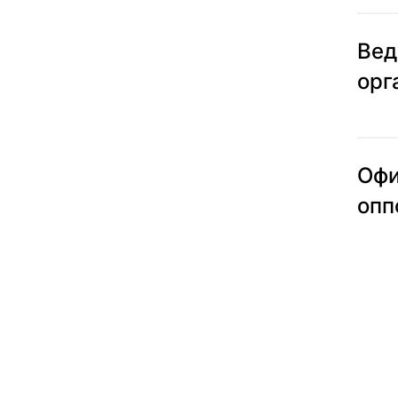
Ве
орг
Офи
опп