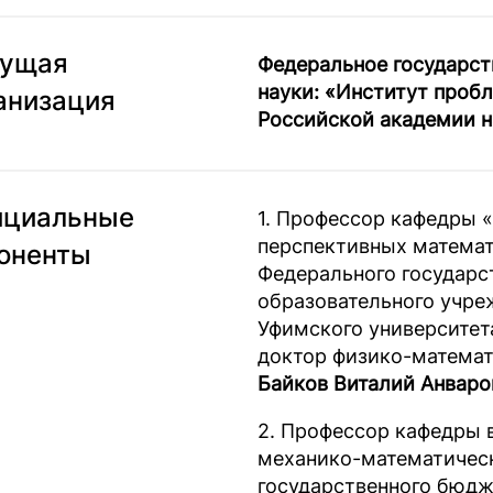
дущая
Федеральное государс
науки: «Институт проб
анизация
Российской академии н
циальные
1. Профессор кафедры 
перспективных матема
оненты
Федерального государс
образовательного учре
Уфимского университета
доктор физико-математ
Байков Виталий Анваро
2. Профессор кафедры 
механико-математическ
государственного бюдж