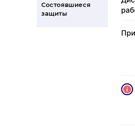
Состоявшиеся
раб
защиты
При