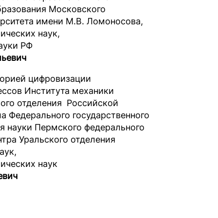
бразования Московского
ерситета имени М.В. Ломоносова,
ических наук,
ауки РФ
льевич
торией цифровизации
ессов Института механики
ого отделения Российской
ла Федерального государственного
я науки Пермского федерального
нтра Уральского отделения
аук,
ических наук
евич