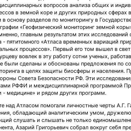
исциплинарных вопросов анализа общих и индив
ессов в земной коре и других природных сферах 
и в основу разделов по мониторингу в Государст
графии «Геофизический мониторинг земной коры» 
мненно, главным результатом этих исследований 
а - пятитомного «Атласа временных вариаций при
альных процессов». Первый его том вышел в свет в 
урцеву вовлек в эту работу сотни ученых, работа
е были сделаны и обоснованы предложения по с
торинга в целях защиты биосферы и населения. 
тороны Совета Безопасности РФ. Эти исследован
тами РФФИ и междисциплинарной программой Пр
и - медицине» и рядом других программ.
те над Атласом помогали личностные черты А.Г. 
ния, обладающий аналитическим умом, дружелю
щий слушать и слышать не только единомышленни
нента, Азарий Григорьевич собрал вокруг себя п