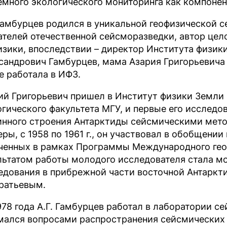
емного экологического мониторинга как компонен
 Гамбурцев родился в уникальной геофизической с
ателей отечественной сейсморазведки, автор цел
изики, впоследствии – директор Института физик
сандрович Гамбурцев, мама Азария Григорьевича
е работала в ИФЗ.
ий Григорьевич пришел в Институт физики Земли 
огического факультета МГУ, и первые его исслед
инного строения Антарктиды сейсмическими мето
еры, с 1958 по 1961 г., он участвовал в обобщени
ченных в рамках Программы Международного геоф
льтатом работы молодого исследователя стала м
едования в прибрежной части восточной Антаркти
ратьевым.
978 года А.Г. Гамбурцев работал в лаборатории с
мался вопросами распространения сейсмических