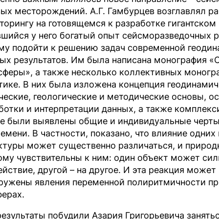
вых месторождений. А.Г. Гамбурцев возглавлял р
торингу на готовящемся к разработке гигантском
шийся у него богатый опыт сейсморазведочных ра
му подойти к решению задач современной геодин
ых результатов. Им была написана монография «
сферы», а также несколько коллективных моногра
тике. В них была изложена концепция геодинамич
ческие, геологические и методические основы, о
ботки и интерпретации данных, а также комплекс
е были выявлены общие и индивидуальные черты
ремени. В частности, показано, что влияние одних
ктуры может существенно различаться, и природ
ому чувствительны к ним: один объект может сил
ействие, другой – на другое. И эта реакция може
ружены явления переменной полиритмичности про
ферах.
результаты побудили Азария Григорьевича занять