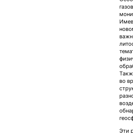
газо
мони
Имев
ново
важн
лито
тема
физи
обра
Такж
во в
стру
разн
возд
обна
геос
Эти 