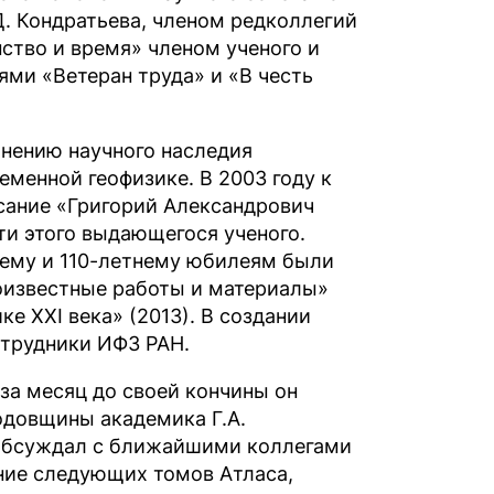
. Кондратьева, членом редколлегий
ство и время» членом ученого и
ми «Ветеран труда» и «В честь
анению научного наследия
еменной геофизике. В 2003 году к
сание «Григорий Александрович
и этого выдающегося ученого.
нему и 110-летнему юбилеям были
лоизвестные работы и материалы»
ке XXI века» (2013). В создании
отрудники ИФЗ РАН.
за месяц до своей кончины он
одовщины академика Г.А.
- обсуждал с ближайшими коллегами
ание следующих томов Атласа,