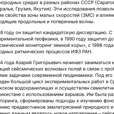
нородных средах в разных районах СССР (Сарато
ралье, Грузия, Якутия). Эти исследования позво
ие свойства зоны малых скоростей (ЗМС) и влия
одящие продольные и поперечные волны.
68 году он защитил кандидатскую диссертацию. С 1
ериментальной геофизики, в 1990 году защитил д
смический мониторинг земной коры», с 1998 год
одных ритмических процессов ИФЗ РАН.
74 года Азарий Григорьевич начинает заниматься
аций сейсмических волновых полей в связи с про
ими задачами современной геодинамики. Под его
еден большой цикл экспериментальных работ в Ср
кском водохранилищах и осуществлен семилетн
икистане с использованием взрывов. Им была ра
торинга, сформированы подходы к изучению фоно
ению предвестников землетрясений природного и 
енно важным являлось новое направление – сейс