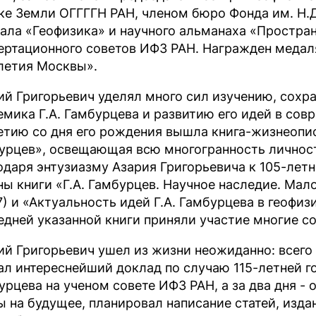
ке Земли ОГГГГН РАН, членом бюро Фонда им. Н.Д
ала «Геофизика» и научного альманаха «Простран
ертационного советов ИФЗ РАН. Награжден медаля
летия Москвы».
ий Григорьевич уделял много сил изучению, сохр
емика Г.А. Гамбурцева и развитию его идей в совр
етию со дня его рождения вышла книга-жизнеопи
урцев», освещающая всю многогранность личност
одаря энтузиазму Азария Григорьевича к 105-лет
ны книги «Г.А. Гамбурцев. Научное наследие. Ма
7) и «Актуальность идей Г.А. Гамбурцева в геофизи
едней указанной книги приняли участие многие с
ий Григорьевич ушел из жизни неожиданно: всего 
ал интереснейший доклад по случаю 115-летней г
урцева на ученом совете ИФЗ РАН, а за два дня 
ы на будущее, планировал написание статей, изд