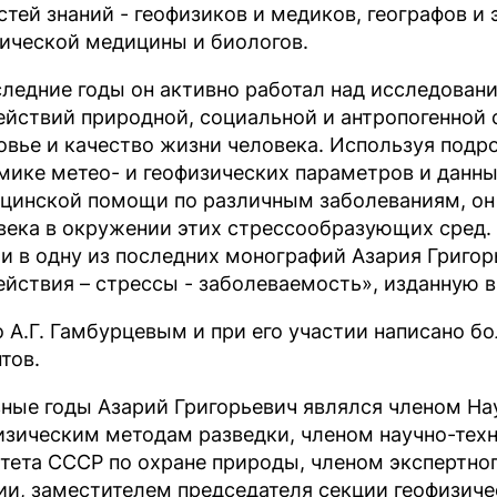
стей знаний - геофизиков и медиков, географов и 
ической медицины и биологов.
следние годы он активно работал над исследован
ействий природной, социальной и антропогенной 
овье и качество жизни человека. Используя подр
мике метео- и геофизических параметров и данны
цинской помощи по различным заболеваниям, он
века в окружении этих стрессообразующих сред. 
и в одну из последних монографий Азария Григорь
ействия – стрессы - заболеваемость», изданную в 
о А.Г. Гамбурцевым и при его участии написано бо
тов.
зные годы Азарий Григорьевич являлся членом На
изическим методам разведки, членом научно-техн
тета СССР по охране природы, членом экспертног
ии, заместителем председателя секции геофизиче