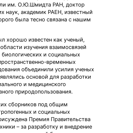
ли им. О.Ю.Шмидта РАН, доктор
х наук, академик РАЕН, известный
орого была тесно связана с нашим
ыл хорошо известен как ученый,
 области изучения взаимосвязей
 биологических и социальных
пространственно-временных
дования объединили усилия ученых
 являлись основой для разработки
иального и медицинского
ивного природопользования.
ских сборников под общим
тропогенных и социальных
 присуждена Премия Правительства
хники – за разработку и внедрение