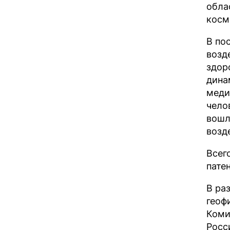
обла
косм
В по
возд
здор
дина
меди
чело
вошл
возд
Всег
патен
В ра
геоф
Коми
Росс