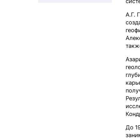
сист
А.Г.
созд
геоф
Алек
такж
Азар
геол
глуб
карь
полу
Резу
иссл
Конд
До 1
зани