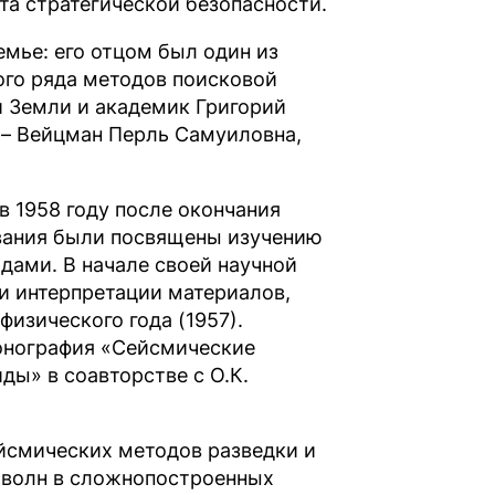
та стратегической безопасности.
емье: его отцом был один из
ого ряда методов поисковой
и Земли и академик Григорий
 – Вейцман Перль Самуиловна,
в 1958 году после окончания
ования были посвящены изучению
дами. В начале своей научной
и и интерпретации материалов,
изического года (1957).
онография «Сейсмические
ды» в соавторстве с О.К.
ейсмических методов разведки и
 волн в сложнопостроенных