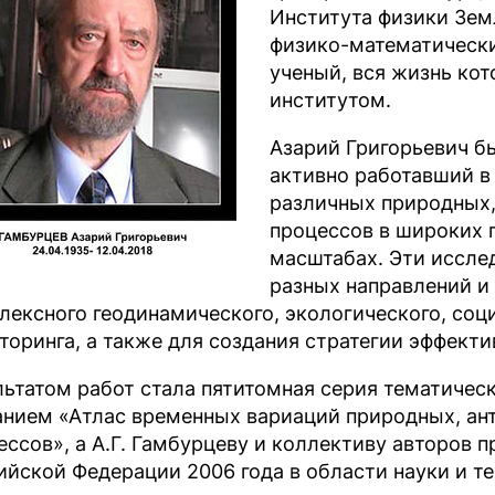
Института физики Зем
физико-математически
ученый, вся жизнь кот
институтом.
Азарий Григорьевич б
активно работавший в
различных природных,
процессов в широких 
масштабах. Эти иссле
разных направлений и
лексного геодинамического, экологического, соц
торинга, а также для создания стратегии эффект
льтатом работ стала пятитомная серия тематиче
анием «Атлас временных вариаций природных, ан
ессов», а А.Г. Гамбурцеву и коллективу авторов
ийской Федерации 2006 года в области науки и те