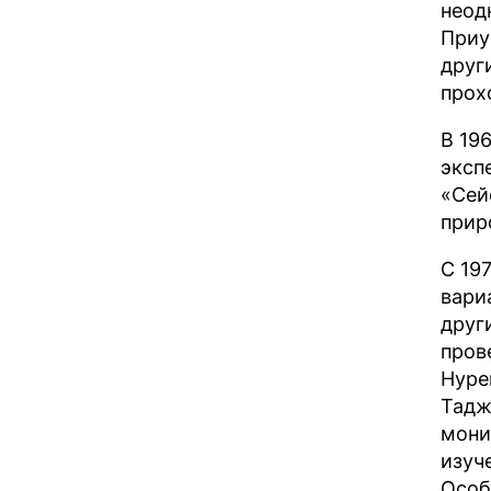
неод
Приу
друг
прох
В 19
эксп
«Сей
прир
С 19
вари
друг
пров
Нуре
Тадж
мони
изуч
Особ