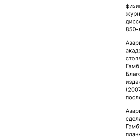
физи
журн
дисс
850-
Азар
акад
стол
Гамб
Благ
изда
(200
посл
Азар
сдел
Гамб
план