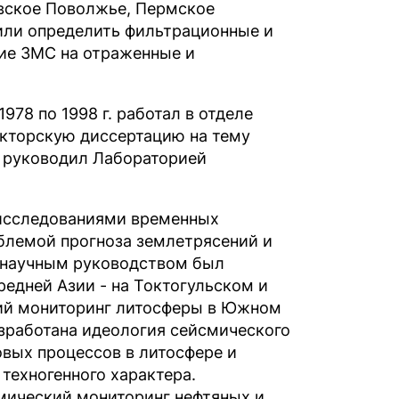
вское Поволжье, Пермское
лили определить фильтрационные и
ние ЗМС на отраженные и
978 по 1998 г. работал в отделе
окторскую диссертацию на тему
а руководил Лабораторией
 исследованиями временных
блемой прогноза землетрясений и
 научным руководством был
едней Азии - на Токтогульском и
ий мониторинг литосферы в Южном
зработана идеология сейсмического
вых процессов в литосфере и
техногенного характера.
мический мониторинг нефтяных и