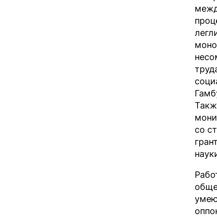
межд
проц
легл
моно
несо
труд
соци
Гамб
Такж
мони
со с
гран
наук
Рабо
обще
умею
оппо